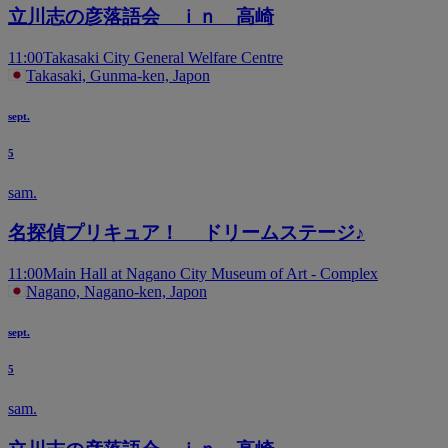
立川志の彦落語会 ｉｎ 高崎
11:00
Takasaki City General Welfare Centre
Takasaki, Gunma-ken, Japon
sept.
5
sam.
名探偵プリキュア！ ドリームステージ♪
11:00
Main Hall at Nagano City Museum of Art - Complex
Nagano, Nagano-ken, Japon
sept.
5
sam.