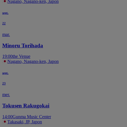
Nagano, Nagano-ken, Japon
sept.
22
mar.
Minoru Torihada
19:00
the Venue
Nagano, Nagano-ken, Japon
sept.
23
mer.
Tokusen Rakugokai
14:00
Gunma Music Center
Takasaki, JP, Japon