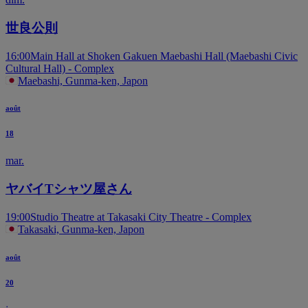
世良公則
16:00
Main Hall at Shoken Gakuen Maebashi Hall (Maebashi Civic
Cultural Hall) - Complex
Maebashi, Gunma-ken, Japon
août
18
mar.
ヤバイTシャツ屋さん
19:00
Studio Theatre at Takasaki City Theatre - Complex
Takasaki, Gunma-ken, Japon
août
20