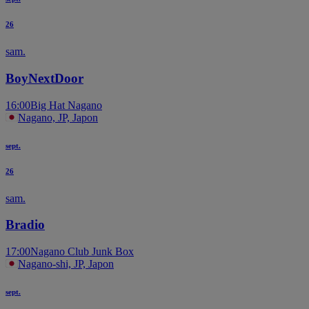
26
sam.
BoyNextDoor
16:00
Big Hat Nagano
Nagano, JP, Japon
sept.
26
sam.
Bradio
17:00
Nagano Club Junk Box
Nagano-shi, JP, Japon
sept.