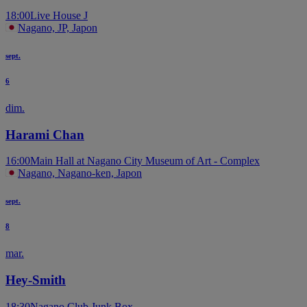
18:00
Live House J
Nagano, JP, Japon
sept.
6
dim.
Harami Chan
16:00
Main Hall at Nagano City Museum of Art - Complex
Nagano, Nagano-ken, Japon
sept.
8
mar.
Hey-Smith
18:30
Nagano Club Junk Box