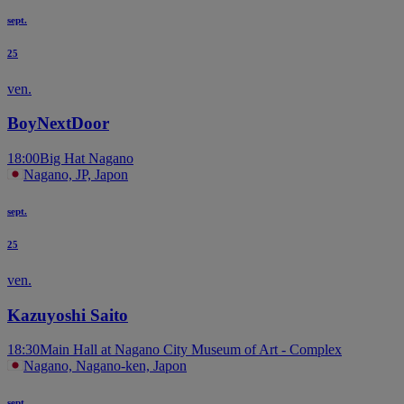
sept.
25
ven.
BoyNextDoor
18:00
Big Hat Nagano
Nagano, JP, Japon
sept.
25
ven.
Kazuyoshi Saito
18:30
Main Hall at Nagano City Museum of Art - Complex
Nagano, Nagano-ken, Japon
sept.