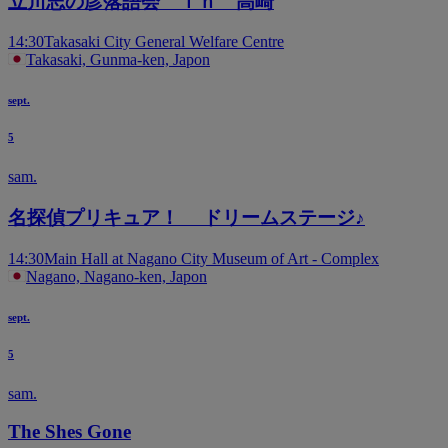
立川志の彦落語会 ｉｎ 高崎
14:30
Takasaki City General Welfare Centre
Takasaki, Gunma-ken, Japon
sept.
5
sam.
名探偵プリキュア！ ドリームステージ♪
14:30
Main Hall at Nagano City Museum of Art - Complex
Nagano, Nagano-ken, Japon
sept.
5
sam.
The Shes Gone