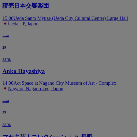
読売日本交響楽団
15:00
Ueda Santo Myuze (Ueda City Cultural Center) Large Hall
Ueda, JP, Japon
août
29
sam.
Anko Hayashiya
14:00
Act Space at Nagano City Museum of Art - Complex
Nagano, Nagano-ken, Japon
août
29
sam.
マセキ芸人コレクション ｉｎ 長野