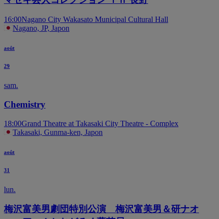
16:00
Nagano City Wakasato Municipal Cultural Hall
Nagano, JP, Japon
août
29
sam.
Chemistry
18:00
Grand Theatre at Takasaki City Theatre - Complex
Takasaki, Gunma-ken, Japon
août
31
lun.
梅沢富美男劇団特別公演 梅沢富美男＆研ナオ