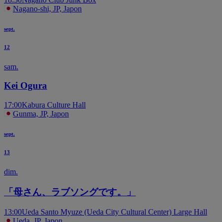
Nagano-shi, JP, Japon
sept.
12
sam.
Kei Ogura
17:00
Kabura Culture Hall
Gunma, JP, Japon
sept.
13
dim.
「母さん、ラブソングです。」
13:00
Ueda Santo Myuze (Ueda City Cultural Center) Large Hall
Ueda, JP, Japon