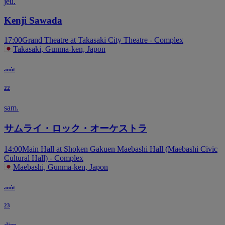
jeu.
Kenji Sawada
17:00
Grand Theatre at Takasaki City Theatre - Complex
Takasaki, Gunma-ken, Japon
août
22
sam.
サムライ・ロック・オーケストラ
14:00
Main Hall at Shoken Gakuen Maebashi Hall (Maebashi Civic
Cultural Hall) - Complex
Maebashi, Gunma-ken, Japon
août
23