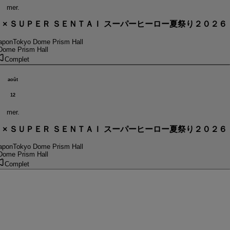
mer.
． × ＳＵＰＥＲ ＳＥＮＴＡＩ スーパーヒーロー夏祭り２０２６
apon
Tokyo Dome Prism Hall
Dome Prism Hall
Complet
août
12
mer.
． × ＳＵＰＥＲ ＳＥＮＴＡＩ スーパーヒーロー夏祭り２０２６
apon
Tokyo Dome Prism Hall
Dome Prism Hall
Complet