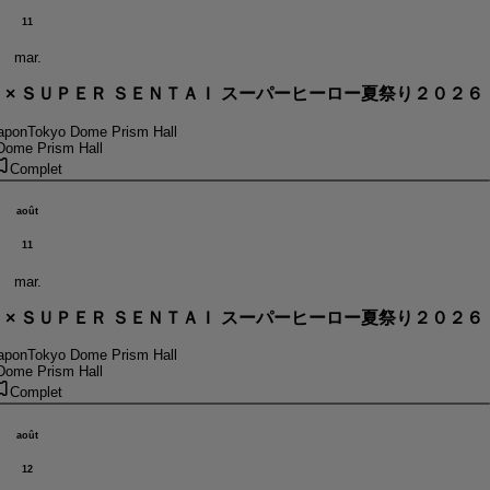
11
mar.
． × ＳＵＰＥＲ ＳＥＮＴＡＩ スーパーヒーロー夏祭り２０２６
apon
Tokyo Dome Prism Hall
Dome Prism Hall
Complet
août
11
mar.
． × ＳＵＰＥＲ ＳＥＮＴＡＩ スーパーヒーロー夏祭り２０２６
apon
Tokyo Dome Prism Hall
Dome Prism Hall
Complet
août
12