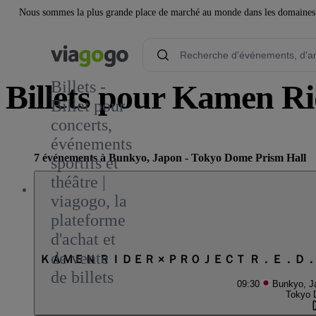
Nous sommes la plus grande place de marché au monde dans les domaines de 
Billets -
Billets pour Kamen R
Billet pour
concerts,
événements
7 événements à Bunkyo, Japon - Tokyo Dome Prism Hall
sportifs et
théâtre |
viagogo, la
plateforme
d'achat et
de vente
ＫＡＭＥＮ ＲＩＤＥＲ × ＰＲＯＪＥＣＴ Ｒ．Ｅ．Ｄ
de billets
09:30
Bunkyo, J
Tokyo 