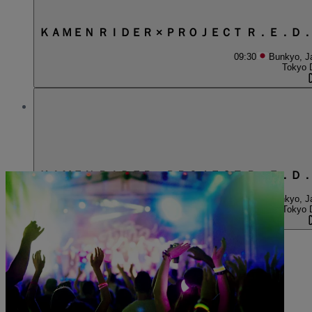
ＫＡＭＥＮ ＲＩＤＥＲ × ＰＲＯＪＥＣＴ Ｒ．Ｅ．Ｄ
09:30
Bunkyo, J
Tokyo 
ＫＡＭＥＮ ＲＩＤＥＲ × ＰＲＯＪＥＣＴ Ｒ．Ｅ．Ｄ
13:30
Bunkyo, J
Tokyo 