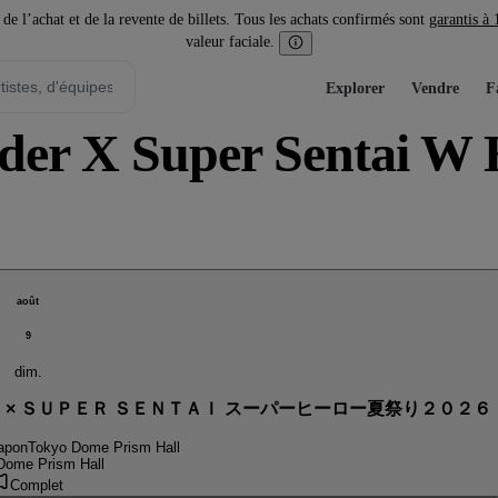
l’achat et de la revente de billets. Tous les achats confirmés sont
garantis à
valeur faciale.
Explorer
Vendre
F
ider X Super Sentai W
août
9
dim.
． × ＳＵＰＥＲ ＳＥＮＴＡＩ スーパーヒーロー夏祭り２０２６
apon
Tokyo Dome Prism Hall
Dome Prism Hall
Complet