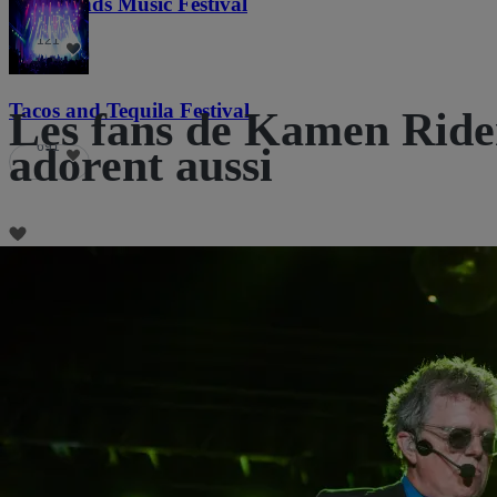
Lost Lands Music Festival
121
Tacos and Tequila Festival
Les fans de Kamen Ride
691
adorent aussi