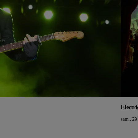
Electri
sam., 29