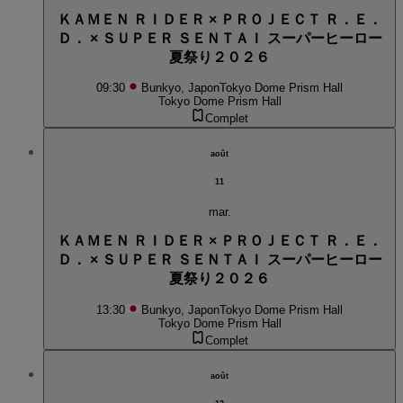
ＫＡＭＥＮ ＲＩＤＥＲ × ＰＲＯＪＥＣＴ Ｒ．Ｅ．
Ｄ． × ＳＵＰＥＲ ＳＥＮＴＡＩ スーパーヒーロー
夏祭り２０２６
09:30
Bunkyo, Japon
Tokyo Dome Prism Hall
Tokyo Dome Prism Hall
Complet
août
11
mar.
ＫＡＭＥＮ ＲＩＤＥＲ × ＰＲＯＪＥＣＴ Ｒ．Ｅ．
Ｄ． × ＳＵＰＥＲ ＳＥＮＴＡＩ スーパーヒーロー
夏祭り２０２６
13:30
Bunkyo, Japon
Tokyo Dome Prism Hall
Tokyo Dome Prism Hall
Complet
août