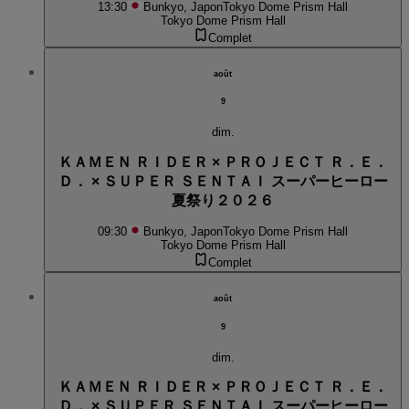
13:30
Bunkyo, Japon
Tokyo Dome Prism Hall
Tokyo Dome Prism Hall
Complet
août
9
dim.
ＫＡＭＥＮ ＲＩＤＥＲ × ＰＲＯＪＥＣＴ Ｒ．Ｅ．
Ｄ． × ＳＵＰＥＲ ＳＥＮＴＡＩ スーパーヒーロー
夏祭り２０２６
09:30
Bunkyo, Japon
Tokyo Dome Prism Hall
Tokyo Dome Prism Hall
Complet
août
9
dim.
ＫＡＭＥＮ ＲＩＤＥＲ × ＰＲＯＪＥＣＴ Ｒ．Ｅ．
Ｄ． × ＳＵＰＥＲ ＳＥＮＴＡＩ スーパーヒーロー