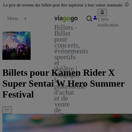
Le prix de revente des billets peut être supérieur à leur valeur nominale.
Menu
1 new
notification
Billets -
Billet
pour
concerts,
événements
sportifs
et
théâtre |
Billets pour Kamen Rider X
viagogo,
la
Super Sentai W Hero Summer
plateforme
d'achat
Festival
et de
vente
de
billets