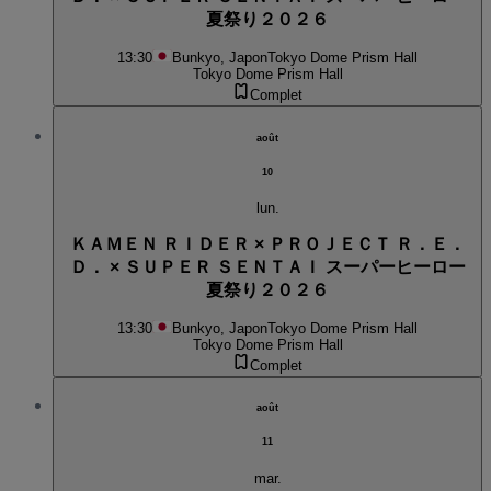
夏祭り２０２６
13:30
Bunkyo, Japon
Tokyo Dome Prism Hall
Tokyo Dome Prism Hall
Complet
août
10
lun.
ＫＡＭＥＮ ＲＩＤＥＲ × ＰＲＯＪＥＣＴ Ｒ．Ｅ．
Ｄ． × ＳＵＰＥＲ ＳＥＮＴＡＩ スーパーヒーロー
夏祭り２０２６
13:30
Bunkyo, Japon
Tokyo Dome Prism Hall
Tokyo Dome Prism Hall
Complet
août
11
mar.