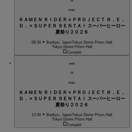
12
mer.
ＫＡＭＥＮ ＲＩＤＥＲ × ＰＲＯＪＥＣＴ Ｒ．Ｅ．
Ｄ． × ＳＵＰＥＲ ＳＥＮＴＡＩ スーパーヒーロー
夏祭り２０２６
09:30
Bunkyo, Japon
Tokyo Dome Prism Hall
Tokyo Dome Prism Hall
Complet
août
12
mer.
ＫＡＭＥＮ ＲＩＤＥＲ × ＰＲＯＪＥＣＴ Ｒ．Ｅ．
Ｄ． × ＳＵＰＥＲ ＳＥＮＴＡＩ スーパーヒーロー
夏祭り２０２６
13:30
Bunkyo, Japon
Tokyo Dome Prism Hall
Tokyo Dome Prism Hall
Complet