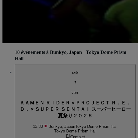
10 événements à Bunkyo, Japon - Tokyo Dome Prism
Hall
août
7
ven.
ＫＡＭＥＮ ＲＩＤＥＲ × ＰＲＯＪＥＣＴ Ｒ．Ｅ．
Ｄ． × ＳＵＰＥＲ ＳＥＮＴＡＩ スーパーヒーロー
夏祭り２０２６
13:30
Bunkyo, Japon
Tokyo Dome Prism Hall
Tokyo Dome Prism Hall
Complet