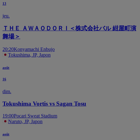
13
jeu.
ＴＨＥ ＡＷＡＯＤＯＲＩ＜株式会社バル 紺屋町演
舞場＞
20:20
Konyamachi Enbujo
Tokushima, JP, Japon
août
16
dim.
Tokushima Vortis vs Sagan Tosu
19:00
Pocari Sweat Stadium
Naruto, JP, Japon
août