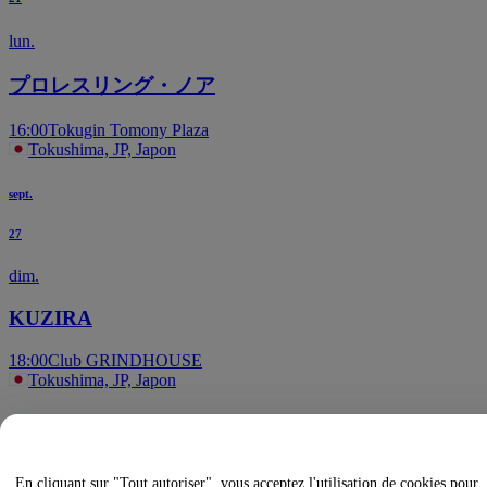
lun.
プロレスリング・ノア
16:00
Tokugin Tomony Plaza
Tokushima, JP, Japon
sept.
27
dim.
KUZIRA
18:00
Club GRINDHOUSE
Tokushima, JP, Japon
oct.
18
En cliquant sur "Tout autoriser", vous acceptez l'utilisation de cookies pour