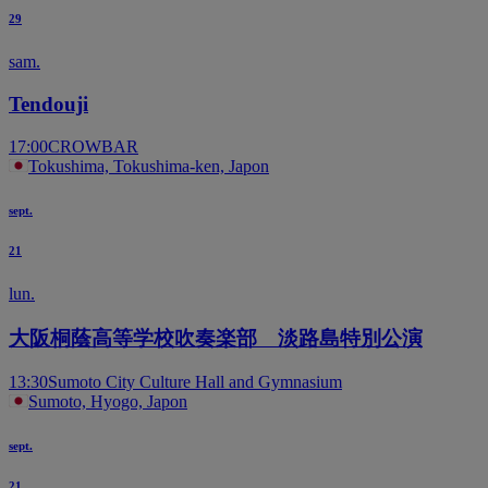
29
sam.
Tendouji
17:00
CROWBAR
Tokushima, Tokushima-ken, Japon
sept.
21
lun.
大阪桐蔭高等学校吹奏楽部 淡路島特別公演
13:30
Sumoto City Culture Hall and Gymnasium
Sumoto, Hyogo, Japon
sept.
21