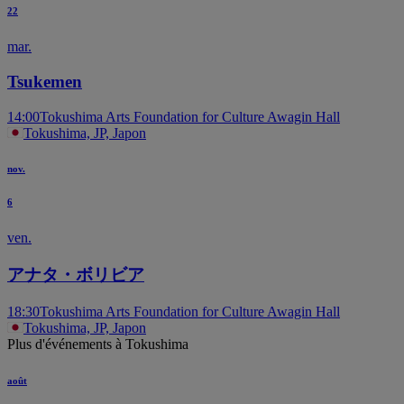
22
mar.
T
Tsukemen
14:00
Tokushima Arts Foundation for Culture Awagin Hall
Tokushima, JP, Japon
nov.
6
ven.
アナタ・ボリビア
18:30
Tokushima Arts Foundation for Culture Awagin Hall
Tokushima, JP, Japon
Plus d'événements à Tokushima
août