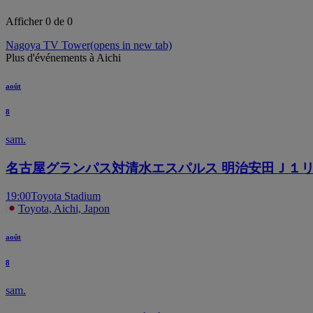
Afficher 0 de 0
Nagoya TV Tower
(opens in new tab)
Plus d'événements à Aichi
août
8
sam.
名古屋グランパス対清水エスパルス 明治安田Ｊ１
19:00
Toyota Stadium
Toyota, Aichi, Japon
août
8
sam.