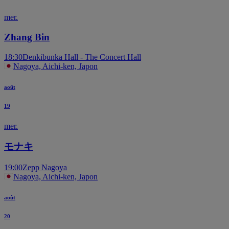
mer.
Zhang Bin
18:30
Denkibunka Hall - The Concert Hall
Nagoya, Aichi-ken, Japon
août
19
mer.
モナキ
19:00
Zepp Nagoya
Nagoya, Aichi-ken, Japon
août
20