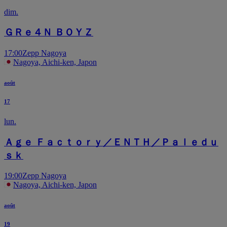
dim.
ＧＲｅ４Ｎ ＢＯＹＺ
17:00
Zepp Nagoya
Nagoya, Aichi-ken, Japon
août
17
lun.
Ａｇｅ Ｆａｃｔｏｒｙ／ＥＮＴＨ／Ｐａｌｅｄｕ
ｓｋ
19:00
Zepp Nagoya
Nagoya, Aichi-ken, Japon
août
19