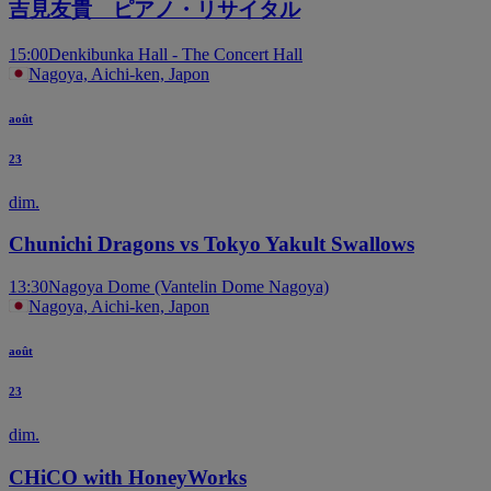
吉見友貴 ピアノ・リサイタル
15:00
Denkibunka Hall - The Concert Hall
Nagoya, Aichi-ken, Japon
août
23
dim.
Chunichi Dragons vs Tokyo Yakult Swallows
13:30
Nagoya Dome (Vantelin Dome Nagoya)
Nagoya, Aichi-ken, Japon
août
23
dim.
CHiCO with HoneyWorks