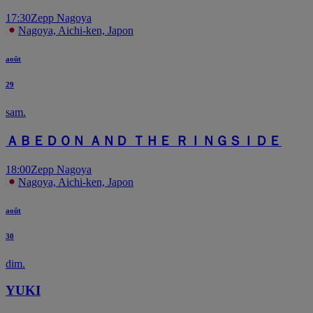
17:30
Zepp Nagoya
Nagoya, Aichi-ken, Japon
août
29
sam.
ＡＢＥＤＯＮ ＡＮＤ ＴＨＥ ＲＩＮＧＳＩＤＥ
18:00
Zepp Nagoya
Nagoya, Aichi-ken, Japon
août
30
dim.
YUKI