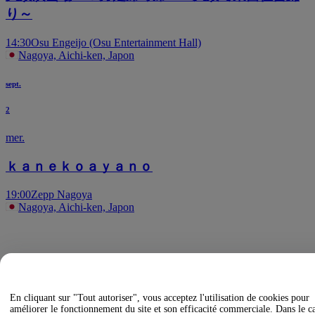
り～
14:30
Osu Engeijo (Osu Entertainment Hall)
Nagoya, Aichi-ken, Japon
sept.
2
mer.
ｋａｎｅｋｏａｙａｎｏ
19:00
Zepp Nagoya
Nagoya, Aichi-ken, Japon
En cliquant sur "Tout autoriser", vous acceptez l'utilisation de cookies pour
améliorer le fonctionnement du site et son efficacité commerciale. Dans le c