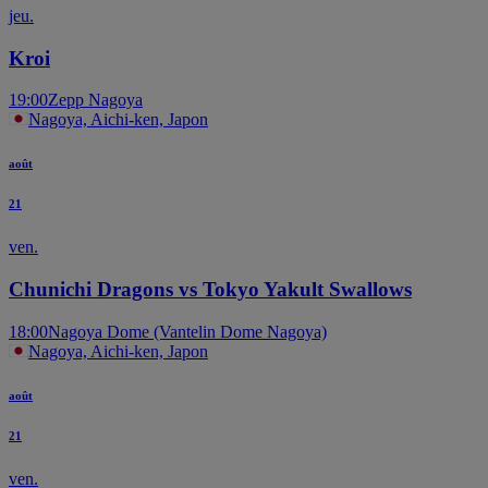
jeu.
Kroi
19:00
Zepp Nagoya
Nagoya, Aichi-ken, Japon
août
21
ven.
Chunichi Dragons vs Tokyo Yakult Swallows
18:00
Nagoya Dome (Vantelin Dome Nagoya)
Nagoya, Aichi-ken, Japon
août
21
ven.