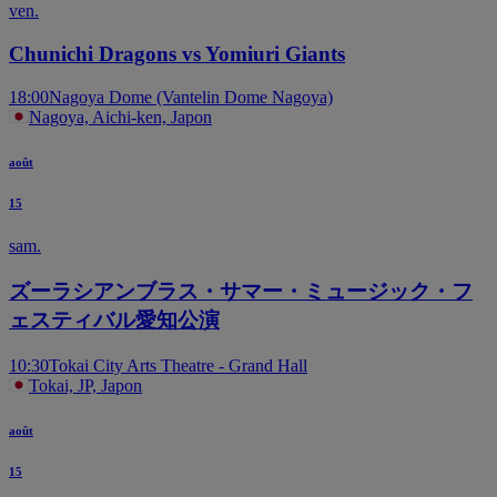
ven.
Chunichi Dragons vs Yomiuri Giants
18:00
Nagoya Dome (Vantelin Dome Nagoya)
Nagoya, Aichi-ken, Japon
août
15
sam.
ズーラシアンブラス・サマー・ミュージック・フ
ェスティバル愛知公演
10:30
Tokai City Arts Theatre - Grand Hall
Tokai, JP, Japon
août
15