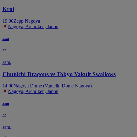
Kroi
19:00
Zepp Nagoya
Nagoya, Aichi-ken, Japon
août
22
sam.
Chunichi Dragons vs Tokyo Yakult Swallows
14:00
Nagoya Dome (Vantelin Dome Nagoya)
Nagoya, Aichi-ken, Japon
août
22
sam.