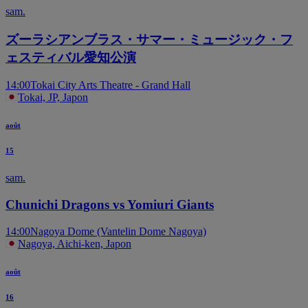
sam.
ズーラシアンブラス・サマー・ミュージック・フ
ェスティバル愛知公演
14:00
Tokai City Arts Theatre - Grand Hall
Tokai, JP, Japon
août
15
sam.
Chunichi Dragons vs Yomiuri Giants
14:00
Nagoya Dome (Vantelin Dome Nagoya)
Nagoya, Aichi-ken, Japon
août
16