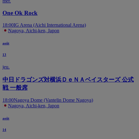
mer.
One Ok Rock
18:00
IG Arena (Aichi International Arena)
Nagoya, Aichi-ken, Japon
août
13
jeu.
中日ドラゴンズ対横浜ＤｅＮＡベイスターズ 公式
戦 一般席
18:00
Nagoya Dome (Vantelin Dome Nagoya)
Nagoya, Aichi-ken, Japon
août
14