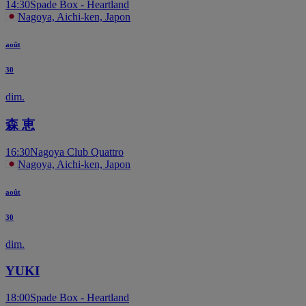
14:30
Spade Box - Heartland
Nagoya, Aichi-ken, Japon
août
30
dim.
森 恵
16:30
Nagoya Club Quattro
Nagoya, Aichi-ken, Japon
août
30
dim.
YUKI
18:00
Spade Box - Heartland