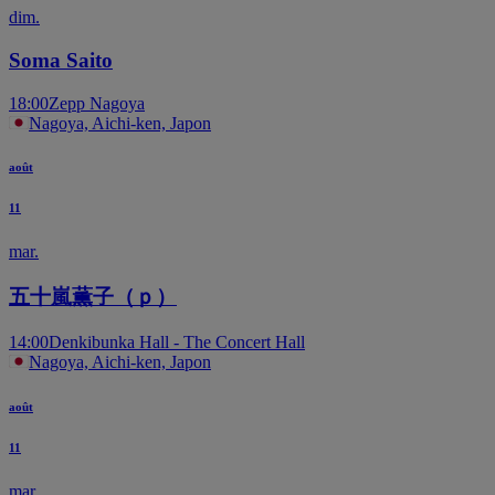
dim.
Soma Saito
18:00
Zepp Nagoya
Nagoya, Aichi-ken, Japon
août
11
mar.
五十嵐薫子（ｐ）
14:00
Denkibunka Hall - The Concert Hall
Nagoya, Aichi-ken, Japon
août
11
mar.