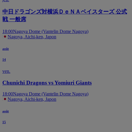
中日ドラゴンズ対横浜ＤｅＮＡベイスターズ 公式
戦 一般席
18:00
Nagoya Dome (Vantelin Dome Nagoya)
Nagoya, Aichi-ken, Japon
août
14
ven.
Chunichi Dragons vs Yomiuri Giants
18:00
Nagoya Dome (Vantelin Dome Nagoya)
Nagoya, Aichi-ken, Japon
août
15