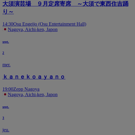
大須演芸場 ９月定席寄席 ～大須で東西住吉踊
り～
14:30
Osu Engeijo (Osu Entertainment Hall)
Nagoya, Aichi-ken, Japon
sept.
2
mer.
ｋａｎｅｋｏａｙａｎｏ
19:00
Zepp Nagoya
Nagoya, Aichi-ken, Japon
sept.
3
jeu.