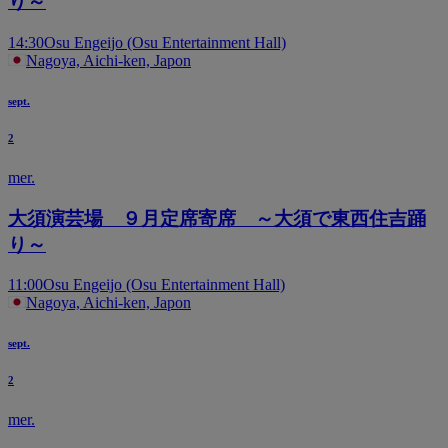
り～
14:30
Osu Engeijo (Osu Entertainment Hall)
Nagoya, Aichi-ken, Japon
sept.
2
mer.
大須演芸場 ９月定席寄席 ～大須で東西住吉踊
り～
11:00
Osu Engeijo (Osu Entertainment Hall)
Nagoya, Aichi-ken, Japon
sept.
2
mer.