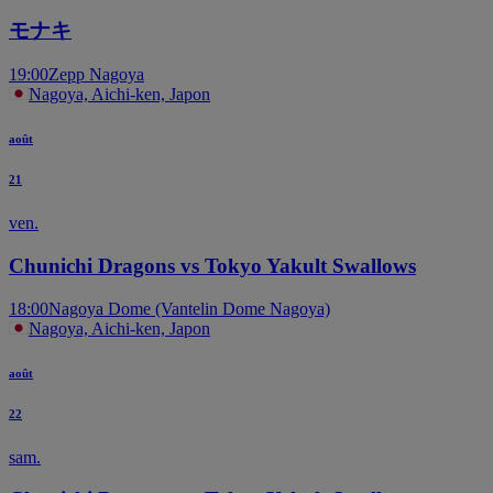
モナキ
19:00
Zepp Nagoya
Nagoya, Aichi-ken, Japon
août
21
ven.
Chunichi Dragons vs Tokyo Yakult Swallows
18:00
Nagoya Dome (Vantelin Dome Nagoya)
Nagoya, Aichi-ken, Japon
août
22
sam.