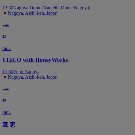
13:30
Nagoya Dome (Vantelin Dome Nagoya)
Nagoya, Aichi-ken, Japon
août
23
dim.
CHiCO with HoneyWorks
17:30
Zepp Nagoya
Nagoya, Aichi-ken, Japon
août
30
dim.
森 恵