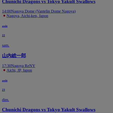
Chunichi Dragons vs Tokyo Yakult Swallows
14:00
Nagoya Dome (Vantelin Dome Nagoya)
Nagoya, Aichi-ken, Japon
août
22
sam.
山内総一郎
17:30
Nagoya ReNY
Aichi, JP, Japon
août
23
dim.
Chunichi Dragons vs Tokyo Yakult Swallows