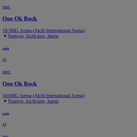
mar.
One Ok Rock
18:30
IG Arena (Aichi International Arena)
Nagoya, Aichi-ken, Japon
août
12
mer.
One Ok Rock
18:00
IG Arena (Aichi International Arena)
Nagoya, Aichi-ken, Japon
août
13
jeu.