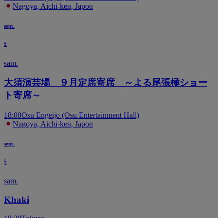
Nagoya, Aichi-ken, Japon
sept.
5
sam.
大須演芸場 ９月定席寄席 ～よる尾張極ショー
ト寄席～
18:00
Osu Engeijo (Osu Entertainment Hall)
Nagoya, Aichi-ken, Japon
sept.
5
sam.
Khaki