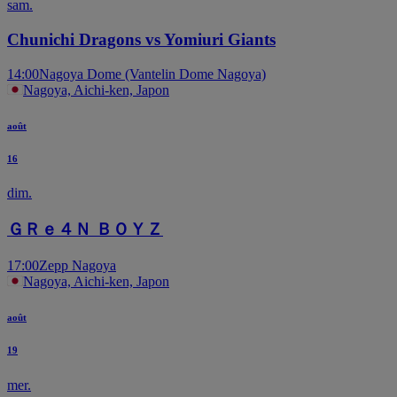
sam.
Chunichi Dragons vs Yomiuri Giants
14:00
Nagoya Dome (Vantelin Dome Nagoya)
Nagoya, Aichi-ken, Japon
août
16
dim.
ＧＲｅ４Ｎ ＢＯＹＺ
17:00
Zepp Nagoya
Nagoya, Aichi-ken, Japon
août
19
mer.