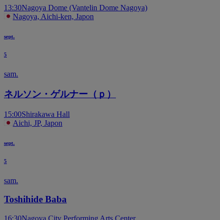
13:30
Nagoya Dome (Vantelin Dome Nagoya)
Nagoya, Aichi-ken, Japon
sept.
5
sam.
ネルソン・ゲルナー（ｐ）
15:00
Shirakawa Hall
Aichi, JP, Japon
sept.
5
sam.
Toshihide Baba
16:30
Nagoya City Performing Arts Center