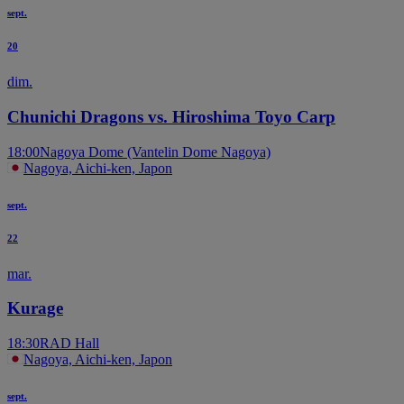
sept.
20
dim.
Chunichi Dragons vs. Hiroshima Toyo Carp
18:00
Nagoya Dome (Vantelin Dome Nagoya)
Nagoya, Aichi-ken, Japon
sept.
22
mar.
Kurage
18:30
RAD Hall
Nagoya, Aichi-ken, Japon
sept.