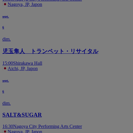
Nagoya, JP, Japon
sept.
6
dim.
児玉隼人 トランペット・リサイタル
15:00
Shirakawa Hall
Aichi, JP, Japon
sept.
6
dim.
SALT&SUGAR
16:30
Nagoya City Performing Arts Center
Nagoya, JP, Japon