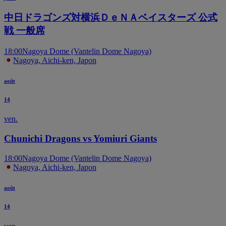
中日ドラゴンズ対横浜ＤｅＮＡベイスターズ 公式
戦 一般席
18:00
Nagoya Dome (Vantelin Dome Nagoya)
Nagoya, Aichi-ken, Japon
août
14
ven.
Chunichi Dragons vs Yomiuri Giants
18:00
Nagoya Dome (Vantelin Dome Nagoya)
Nagoya, Aichi-ken, Japon
août
14