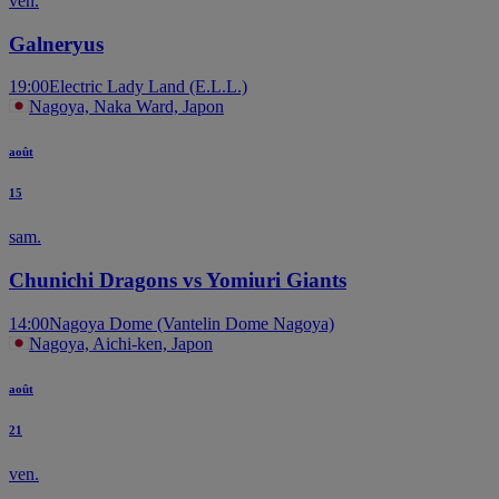
ven.
Galneryus
19:00
Electric Lady Land (E.L.L.)
Nagoya, Naka Ward, Japon
août
15
sam.
Chunichi Dragons vs Yomiuri Giants
14:00
Nagoya Dome (Vantelin Dome Nagoya)
Nagoya, Aichi-ken, Japon
août
21
ven.