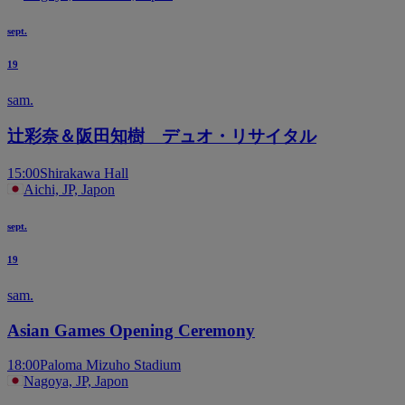
sept.
19
sam.
辻彩奈＆阪田知樹 デュオ・リサイタル
15:00
Shirakawa Hall
Aichi, JP, Japon
sept.
19
sam.
Asian Games Opening Ceremony
18:00
Paloma Mizuho Stadium
Nagoya, JP, Japon