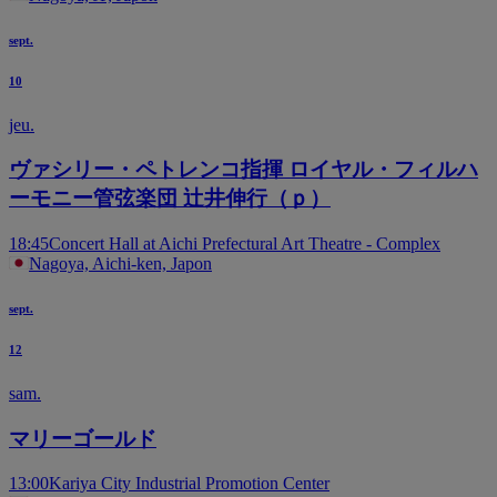
sept.
10
jeu.
ヴァシリー・ペトレンコ指揮 ロイヤル・フィルハ
ーモニー管弦楽団 辻井伸行（ｐ）
18:45
Concert Hall at Aichi Prefectural Art Theatre - Complex
Nagoya, Aichi-ken, Japon
sept.
12
sam.
マリーゴールド
13:00
Kariya City Industrial Promotion Center