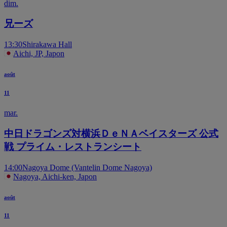
dim.
兄ーズ
13:30
Shirakawa Hall
Aichi, JP, Japon
août
11
mar.
中日ドラゴンズ対横浜ＤｅＮＡベイスターズ 公式
戦 プライム・レストランシート
14:00
Nagoya Dome (Vantelin Dome Nagoya)
Nagoya, Aichi-ken, Japon
août
11