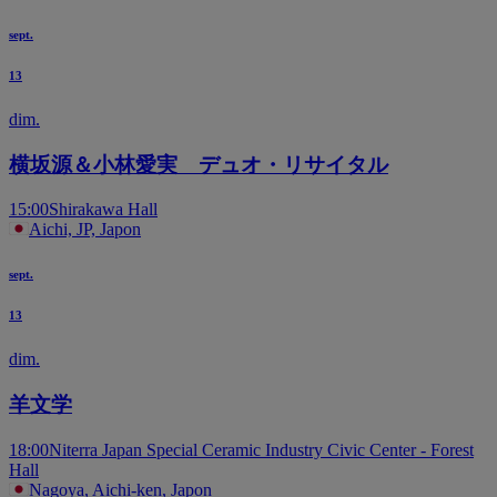
sept.
13
dim.
横坂源＆小林愛実 デュオ・リサイタル
15:00
Shirakawa Hall
Aichi, JP, Japon
sept.
13
dim.
羊文学
18:00
Niterra Japan Special Ceramic Industry Civic Center - Forest
Hall
Nagoya, Aichi-ken, Japon