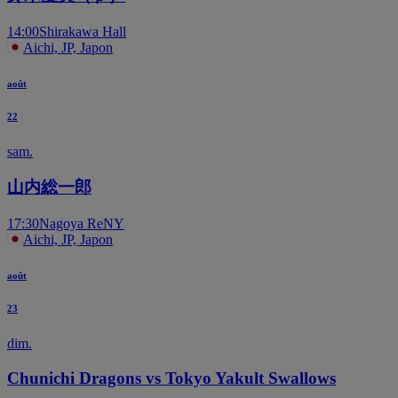
14:00
Shirakawa Hall
Aichi, JP, Japon
août
22
sam.
山内総一郎
17:30
Nagoya ReNY
Aichi, JP, Japon
août
23
dim.
Chunichi Dragons vs Tokyo Yakult Swallows