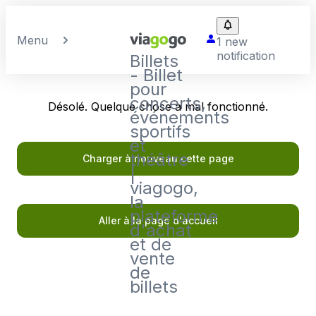
Menu
1 new
notification
Billets
- Billet
pour
concerts,
Désolé. Quelque chose a mal fonctionné.
événements
sportifs
et
théâtre
Charger à nouveau cette page
|
viagogo,
la
plateforme
Aller à la page d'accueil
d'achat
et de
vente
de
billets