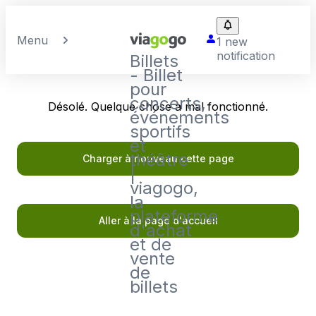
Menu
1 new
notification
Billets
- Billet
pour
concerts,
Désolé. Quelque chose a mal fonctionné.
événements
sportifs
et
théâtre
Charger à nouveau cette page
|
viagogo,
la
plateforme
Aller à la page d'accueil
d'achat
et de
vente
de
billets