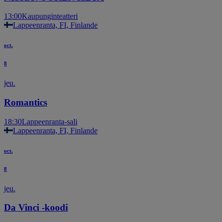
13:00
Kaupunginteatteri
Lappeenranta, FI, Finlande
oct.
8
jeu.
Romantics
18:30
Lappeenranta-sali
Lappeenranta, FI, Finlande
oct.
8
jeu.
Da Vinci -koodi