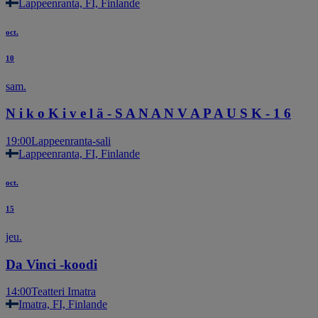
Lappeenranta, FI, Finlande
oct.
10
sam.
N i k o K i v e l ä - S A N A N V A P A U S K - 1 6
19:00
Lappeenranta-sali
Lappeenranta, FI, Finlande
oct.
15
jeu.
Da Vinci -koodi
14:00
Teatteri Imatra
Imatra, FI, Finlande