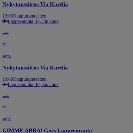
Nykytanssiteos Via Karelia
13:00
Kaupunginteatteri
Lappeenranta, FI, Finlande
août
22
sam.
Nykytanssiteos Via Karelia
13:00
Kaupunginteatteri
Lappeenranta, FI, Finlande
août
22
sam.
GIMME ABBA! Goes Lappeenranta!