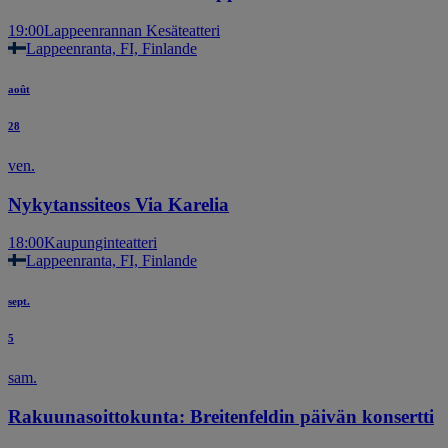
19:00
Lappeenrannan Kesäteatteri
Lappeenranta, FI, Finlande
août
28
ven.
Nykytanssiteos Via Karelia
18:00
Kaupunginteatteri
Lappeenranta, FI, Finlande
sept.
5
sam.
Rakuunasoittokunta: Breitenfeldin päivän konsertti