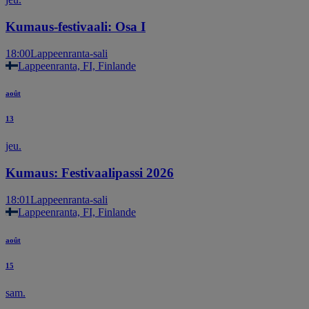
Kumaus-festivaali: Osa I
18:00
Lappeenranta-sali
Lappeenranta, FI, Finlande
août
13
jeu.
Kumaus: Festivaalipassi 2026
18:01
Lappeenranta-sali
Lappeenranta, FI, Finlande
août
15
sam.