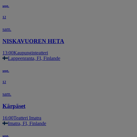
sept.
12
sam.
NISKAVUOREN HETA
13:00
Kaupunginteatteri
Lappeenranta, FI, Finlande
sept.
12
sam.
Kärpäset
16:00
Teatteri Imatra
Imatra, FI, Finlande
sept.