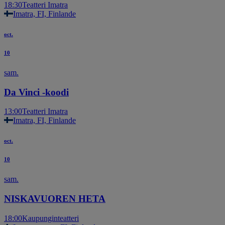
18:30
Teatteri Imatra
Imatra, FI, Finlande
oct.
10
sam.
Da Vinci -koodi
13:00
Teatteri Imatra
Imatra, FI, Finlande
oct.
10
sam.
NISKAVUOREN HETA
18:00
Kaupunginteatteri