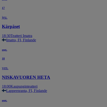
17
jeu.
Kärpäset
18:30
Teatteri Imatra
Imatra, FI, Finlande
sept.
18
ven.
NISKAVUOREN HETA
18:00
Kaupunginteatteri
Lappeenranta, FI, Finlande
sept.