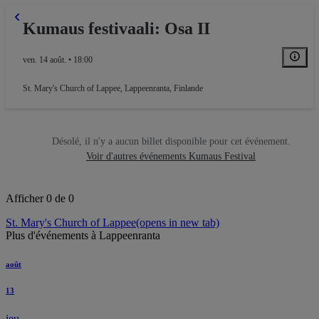
Kumaus festivaali: Osa II
ven. 14 août. • 18:00
St. Mary's Church of Lappee
,
Lappeenranta, Finlande
Désolé, il n'y a aucun billet disponible pour cet événement.
Voir d'autres événements Kumaus Festival
Afficher 0 de 0
St. Mary's Church of Lappee
(opens in new tab)
Plus d'événements à Lappeenranta
août
13
jeu.