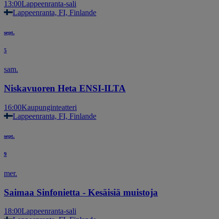
13:00
Lappeenranta-sali
Lappeenranta, FI, Finlande
sept.
5
sam.
Niskavuoren Heta ENSI-ILTA
16:00
Kaupunginteatteri
Lappeenranta, FI, Finlande
sept.
9
mer.
Saimaa Sinfonietta - Kesäisiä muistoja
18:00
Lappeenranta-sali