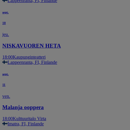
Lappeenranta, FI, Finlande
sept.
10
jeu.
NISKAVUOREN HETA
18:00
Kaupunginteatteri
Lappeenranta, FI, Finlande
sept.
11
ven.
Malanja ooppera
18:00
Kulttuuritalo Virta
Imatra, FI, Finlande