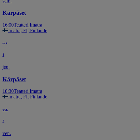
sam.
Kärpäset
16:00
Teatteri Imatra
Imatra, FI, Finlande
oct.
1
jeu.
Kärpäset
18:30
Teatteri Imatra
Imatra, FI, Finlande
oct.
2
ven.