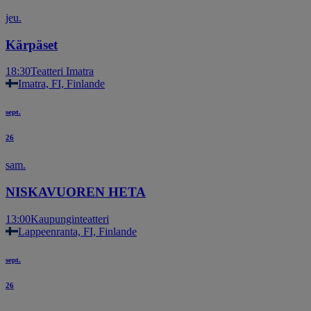
jeu.
Kärpäset
18:30
Teatteri Imatra
Imatra, FI, Finlande
sept.
26
sam.
NISKAVUOREN HETA
13:00
Kaupunginteatteri
Lappeenranta, FI, Finlande
sept.
26