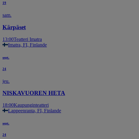
19
sam.
Kärpäset
13:00
Teatteri Imatra
Imatra, FI, Finlande
sept.
24
jeu.
NISKAVUOREN HETA
18:00
Kaupunginteatteri
Lappeenranta, FI, Finlande
sept.
24