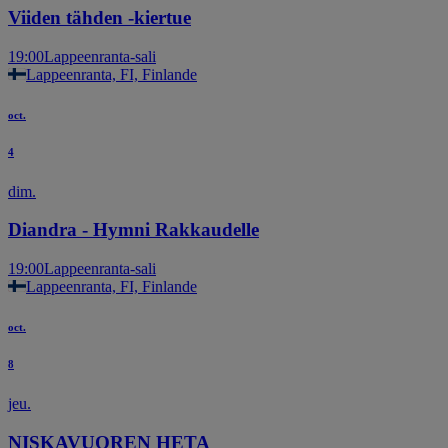
Viiden tähden -kiertue
19:00
Lappeenranta-sali
Lappeenranta, FI, Finlande
oct.
4
dim.
Diandra - Hymni Rakkaudelle
19:00
Lappeenranta-sali
Lappeenranta, FI, Finlande
oct.
8
jeu.
NISKAVUOREN HETA