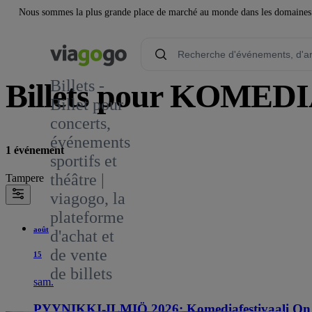
Nous sommes la plus grande place de marché au monde dans les domaines de 
Billets -
Billets pour KOME
Billet pour
concerts,
événements
1 événement
sportifs et
théâtre |
Tampere
viagogo, la
plateforme
août
d'achat et
de vente
15
de billets
sam.
PYYNIKKI-ILMIÖ 2026: Komediafestivaali On