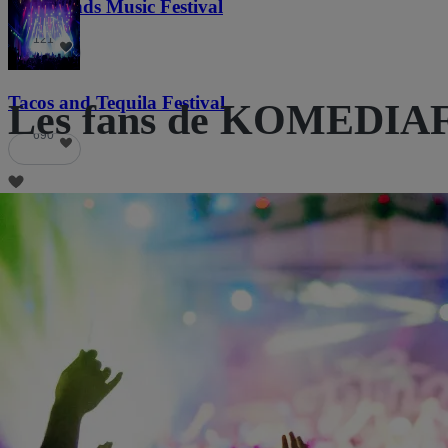
Lost Lands Music Festival
121
Tacos and Tequila Festival
Les fans de KOMEDIAF
690