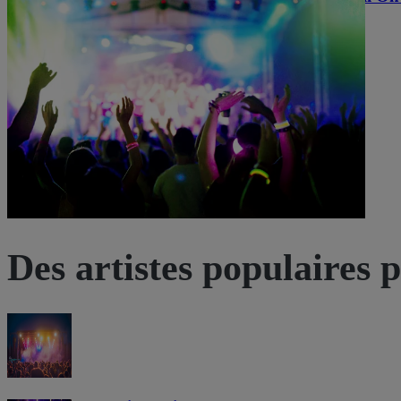
20:00
Tampere, Finlande
Pyynikin Kesäteatteri
Pyynikin Kesäteatteri
Voir les billets
Des artistes populaires 