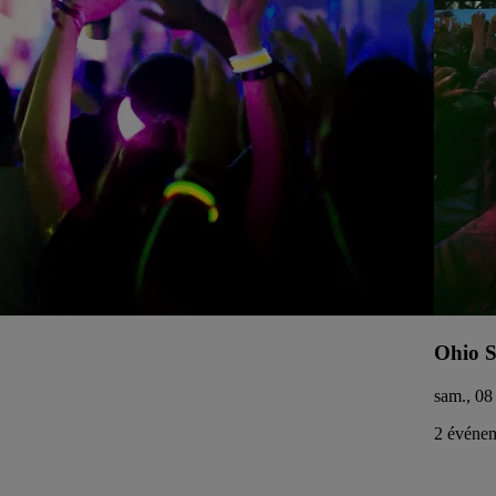
Ohio S
sam., 08
2 événem