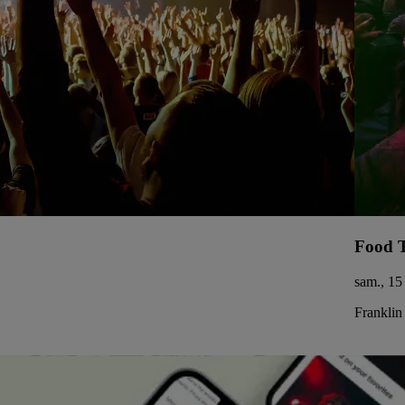
Food T
sam., 15
Franklin