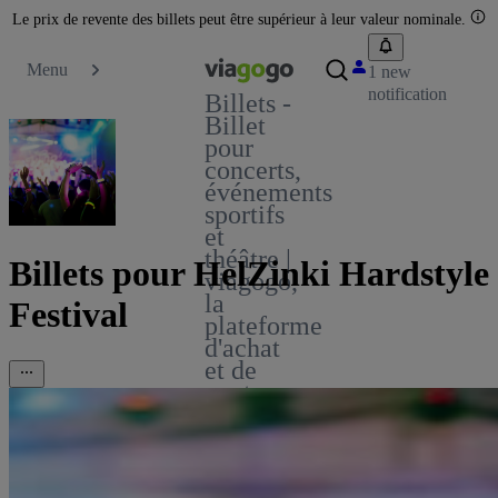
Le prix de revente des billets peut être supérieur à leur valeur nominale.
Menu
1 new
notification
Billets -
Billet
pour
concerts,
événements
sportifs
et
théâtre |
Billets pour HelZinki Hardstyle
viagogo,
la
Festival
plateforme
d'achat
et de
vente
de
billets