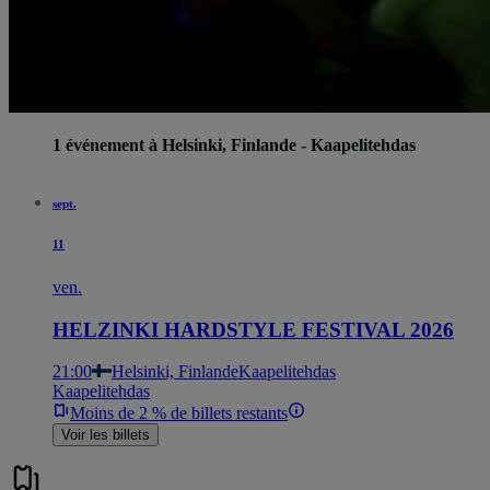
1 événement à Helsinki, Finlande - Kaapelitehdas
sept.
11
ven.
HELZINKI HARDSTYLE FESTIVAL 2026
21:00
Helsinki, Finlande
Kaapelitehdas
Kaapelitehdas
Moins de 2 % de billets restants
Voir les billets