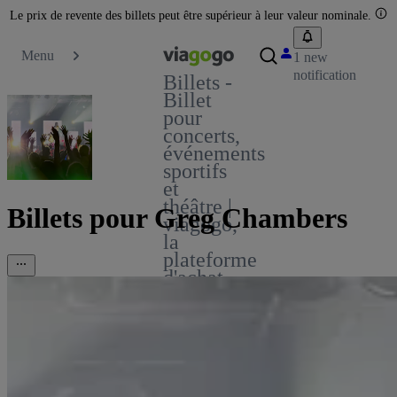
Le prix de revente des billets peut être supérieur à leur valeur nominale.
Menu
1 new
notification
Billets -
Billet
pour
concerts,
événements
sportifs
et
théâtre |
Billets pour Greg Chambers
viagogo,
la
plateforme
d'achat
et de
vente
de
billets