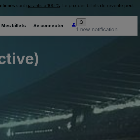
onfirmés sont
garantis à 100 %
. Le prix des billets de revente peut
Mes billets
Se connecter
1 new notification
ctive)