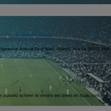
eptez nos
conditions d'utilisation
et approuvez notre
politique de con
SMS de notre part et vous pouvez vous désinscrire à tout moment.
dgewood Avenue Southeast, Atlanta, Atlanta, 30312, Etats
issiez acheter et vendre des billets en toute confiance.