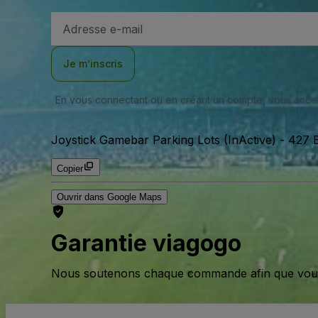
Adresse
e-
mail
Je m’inscris
En vous connectant ou en créant un compte, vous acc
Joystick Gamebar Parking Lots (InActive)
-
427 E
Copier
Ouvrir dans Google Maps
Garantie viagogo
Nous soutenons chaque commande afin que vous pu