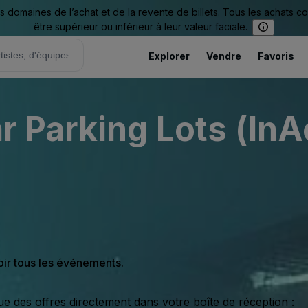
omaines de l’achat et de la revente de billets. Tous les achats c
être supérieur ou inférieur à leur valeur faciale.
Explorer
Vendre
Favoris
 Parking Lots (InA
oir tous les événements.
ue des offres directement dans votre boîte de réception :