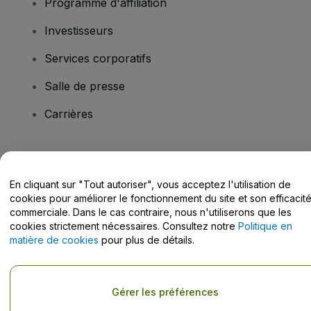
Programme d'affiliation
Investisseurs
Services corporatifs
Salle de presse
Carrières
Vous avez des questions ?
En cliquant sur "Tout autoriser", vous acceptez l'utilisation de
Centre d'assistance / Nous contacter
cookies pour améliorer le fonctionnement du site et son efficacit
commerciale. Dans le cas contraire, nous n'utiliserons que les
cookies strictement nécessaires. Consultez notre
Politique en
matière de cookies
pour plus de détails.
Copyright © viagogo Entertainment Inc 2026
Informations sur
l'entreprise
Gérer les préférences
En utilisant ce site web, vous acceptez les
Conditions générales
, la
Politique de confidentialité
, la
Politique en matière de cookies
et la