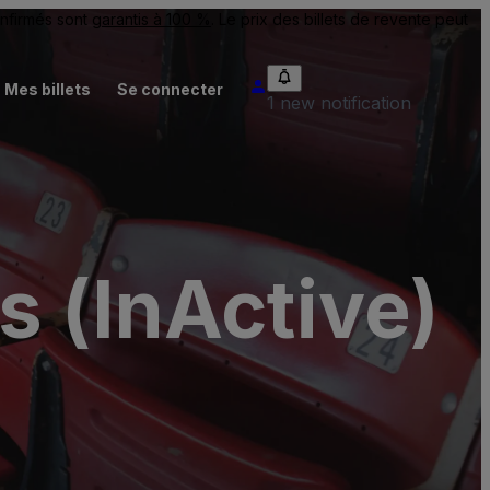
onfirmés sont
garantis à 100 %
. Le prix des billets de revente peut
Mes billets
Se connecter
1 new notification
 (InActive)