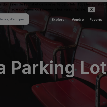
omaines de l’achat et de la revente de billets. Tous les achats c
être supérieur ou inférieur à leur valeur faciale.
Explorer
Vendre
Favoris
 Parking Lots