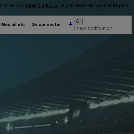
onfirmés sont
garantis à 100 %
. Le prix des billets de revente peut
Mes billets
Se connecter
1 new notification