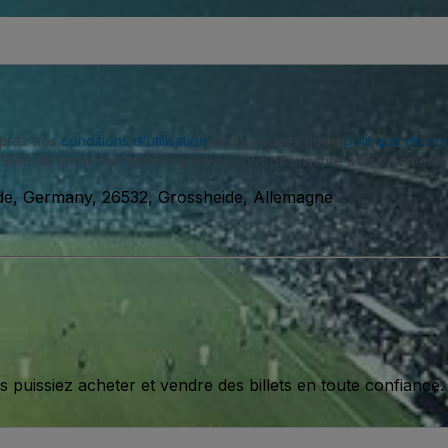
eptez nos
conditions d'utilisation
et approuvez notre
politique de con
SMS de notre part et vous pouvez vous désinscrire à tout moment.
de, Germany, 26532, Grossheide, Allemagne
issiez acheter et vendre des billets en toute confiance.