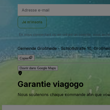
Adresse
e-
mail
Je m’inscris
En vous connectant ou en créant un compte, vous acc
Gemeinde Großheide
-
Schloßstraße 10, Großhei
Copier
Ouvrir dans Google Maps
Garantie viagogo
Nous soutenons chaque commande afin que vous pu