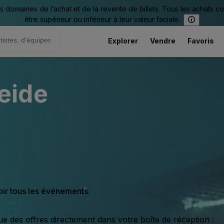
omaines de l’achat et de la revente de billets. Tous les achats c
être supérieur ou inférieur à leur valeur faciale.
Explorer
Vendre
Favoris
eide
oir tous les événements.
ue des offres directement dans votre boîte de réception :