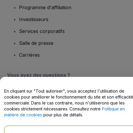
Programme d'affiliation
Investisseurs
Services corporatifs
Salle de presse
Carrières
Vous avez des questions ?
Centre d'assistance / Nous contacter
En cliquant sur "Tout autoriser", vous acceptez l'utilisation de
cookies pour améliorer le fonctionnement du site et son efficacit
commerciale. Dans le cas contraire, nous n'utiliserons que les
cookies strictement nécessaires. Consultez notre
Politique en
matière de cookies
pour plus de détails.
Copyright © viagogo Entertainment Inc 2026
Informations sur
l'entreprise