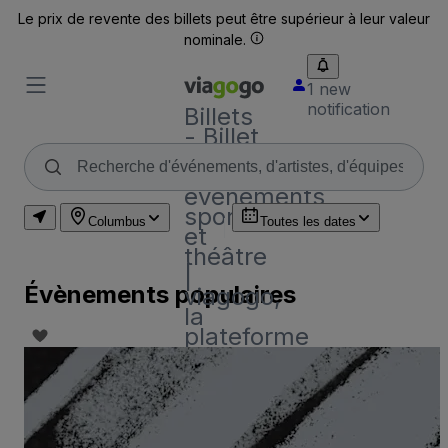
Le prix de revente des billets peut être supérieur à leur valeur
nominale.
1 new
notification
Billets
- Billet
pour
concerts,
événements
sportifs
Columbus
Toutes les dates
et
théâtre
|
Évènements populaires
viagogo,
la
plateforme
d'achat
et de
vente
de
billets