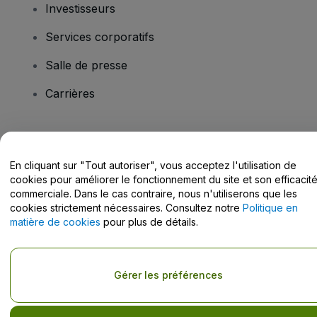
Investisseurs
Services corporatifs
Salle de presse
Carrières
Vous avez des questions ?
En cliquant sur "Tout autoriser", vous acceptez l'utilisation de
Centre d'assistance / Nous contacter
cookies pour améliorer le fonctionnement du site et son efficacit
commerciale. Dans le cas contraire, nous n'utiliserons que les
cookies strictement nécessaires. Consultez notre
Politique en
matière de cookies
pour plus de détails.
Copyright © viagogo Entertainment Inc 2026
Informations sur
l'entreprise
Gérer les préférences
En utilisant ce site web, vous acceptez les
Conditions générales
, la
Politique de confidentialité
, la
Politique en matière de cookies
et la
Politique de confidentialité pour les appareils mobiles